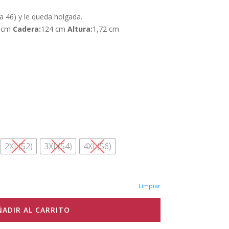
la 46) y le queda holgada.
 cm
Cadera:
124 cm
Altura:
1,72 cm
2XL(52)
3XL(54)
4XL(56)
Limpiar
ÑADIR AL CARRITO