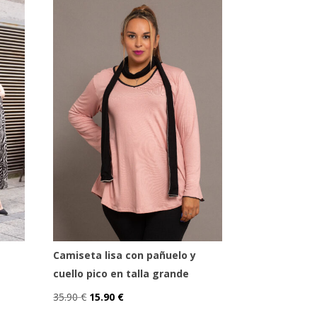
 mucho estilo
sin
 interior o la incomodidad
 en talla grande con
o en talla grande
reo electrónico y web en este navegador
omente.
Camiseta lisa con pañuelo y
cuello pico en talla grande
Enviar
El
El
35.90
€
15.90
€
Este
precio
precio