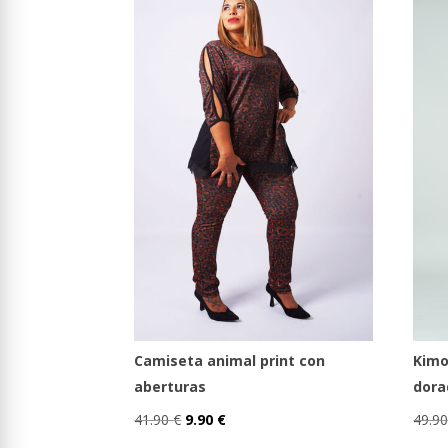
Kimo
Camiseta animal print con
dora
aberturas
El
El
49.9
41.90
€
9.90
€
Este
Este
precio
precio