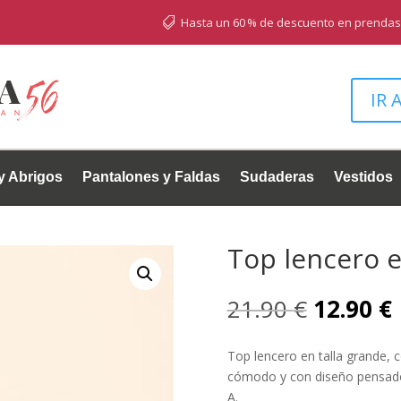
Hasta un 60 % de descuento en prendas seleccionadas

IR 
y Abrigos
Pantalones y Faldas
Sudaderas
Vestidos
Top lencero e
El
E
21.90
€
12.90
€
precio
original
Top lencero en talla grande, c
era:
e
cómodo y con diseño pensado 
21.90 €.
A.