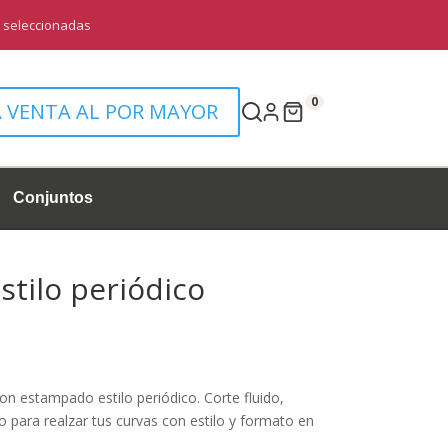
0
A VENTA AL POR MAYOR
Conjuntos
stilo periódico
l
precio
actual
on estampado estilo periódico. Corte fluido,
s:
para realzar tus curvas con estilo y formato en
12.90 €.