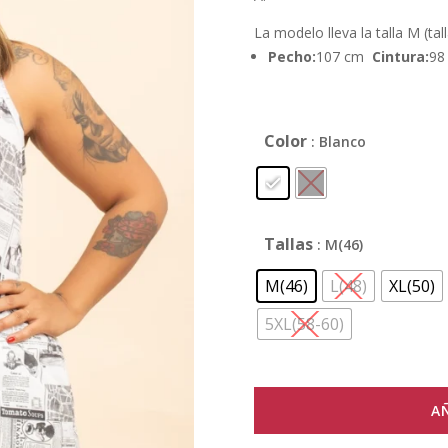
La modelo lleva la talla M (tal
Pecho:
107 cm
Cintura:
98
Color
: Blanco
Tallas
: M(46)
M(46)
L(48)
XL(50)
5XL(58-60)
A