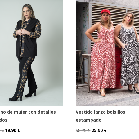
atrevida, original y con
preocuparte por la ropa
Tu nuevo básico
personalidad
top lencero modern
Guarda mi nombre, cor
para la próxima vez que c
no de mujer con detalles
Vestido largo bolsillos
dos
estampado
El
El
El
El
0
€
19.90
€
58.90
€
25.90
€
precio
precio
Este
precio
precio