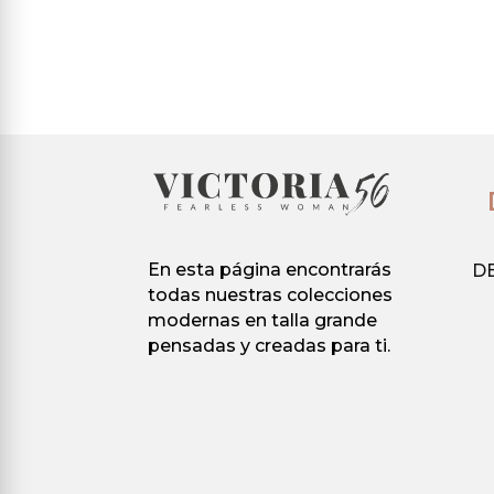
prod
producto
original
actual
tiene
tiene
era:
es:
múlti
múltiples
41.90 €.
9.90 €.
varia
variantes.
Las
Las
opci
opciones
se
se
pued
pueden
elegir
elegir
En esta página encontrarás
D
en
en
todas nuestras colecciones
la
la
modernas en talla grande
pági
página
pensadas y creadas para ti.
de
de
prod
producto