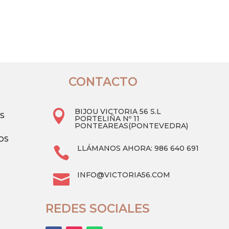
producto
original
actual
tiene
era:
es:
múltiples
35.90 €.
15.90 €.
variantes.
Las
opciones
CONTACTO
se
pueden
BIJOU VICTORIA 56 S.L

AS
elegir
PORTELIÑA Nº 11
PONTEAREAS(PONTEVEDRA)
en
OS
la
LLÁMANOS AHORA: 986 640 691

página
de
INFO@VICTORIA56.COM

producto
REDES SOCIALES