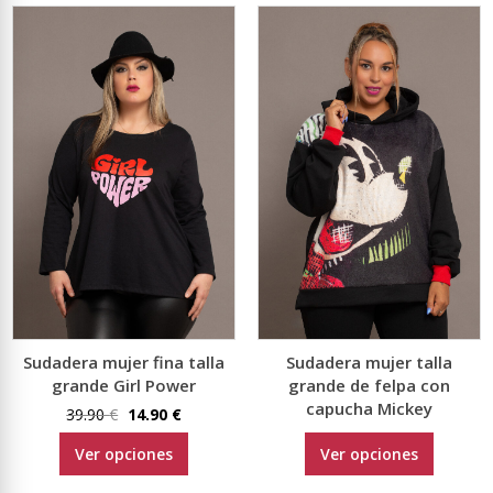
Sudadera mujer fina talla
Sudadera mujer talla
grande Girl Power
grande de felpa con
capucha Mickey
El
El
39.90
€
14.90
€
precio
precio
Este
Este
El
El
59.90
€
21.90
€
Ver opciones
Ver opciones
original
actual
precio
precio
o
producto
product
era:
es:
original
actual
tiene
tiene