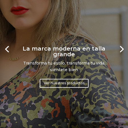
La marca moderna en talla
grande
Transforma tu estilo, transforma tu vida,
siéntete bien
Ver nuestros productos