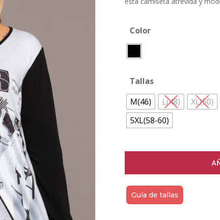
esta camiseta atrevida y mod
40.90 €.
Color
Tallas
M(46)
L(48)
XL(50)
5XL(58-60)
A
Guía de tallas