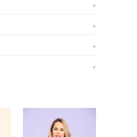
negro
M(46)
,
L(48)
,
XL(50)
,
2XL(52)
,
3XL(54)
,
4XL(56)
,
5XL(58-60)
a.
 y condiciones
Camiseta tallas grandes sublimada Fashion”
ctrónico no será publicada.
Los campos
dos con
*