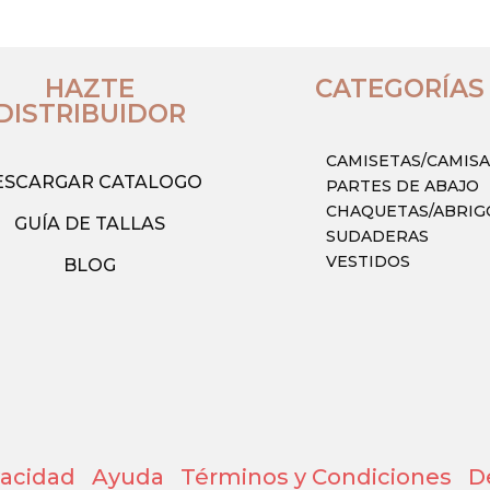
Las
ones
opciones
se
HAZTE
CATEGORÍAS
DISTRIBUIDOR
en
pueden
elegir
CAMISETAS/CAMIS
en
ESCARGAR CATALOGO
PARTES DE ABAJO
la
CHAQUETAS/ABRIG
na
página
GUÍA DE TALLAS
SUDADERAS
de
VESTIDOS
BLOG
ucto
producto
ivacidad
Ayuda
Términos y Condiciones
D