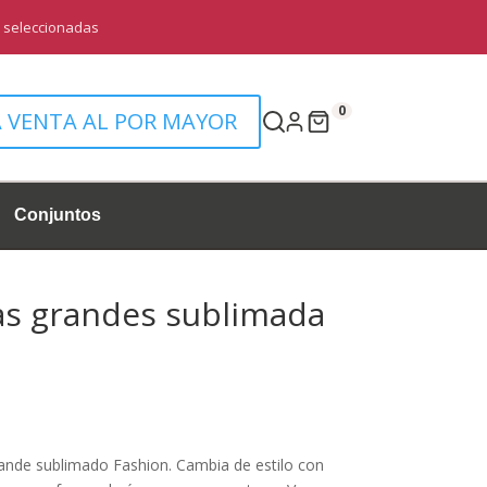
0
A VENTA AL POR MAYOR
Conjuntos
as grandes sublimada
l
precio
actual
rande sublimado Fashion. Cambia de estilo con
s: