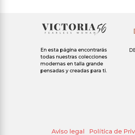
variantes.
Las
Las
opci
opciones
se
se
pued
pueden
elegir
elegir
en
En esta página encontrarás
D
en
la
todas nuestras colecciones
la
pági
modernas en talla grande
página
de
pensadas y creadas para ti.
de
prod
producto
Aviso legal
Política de Pr