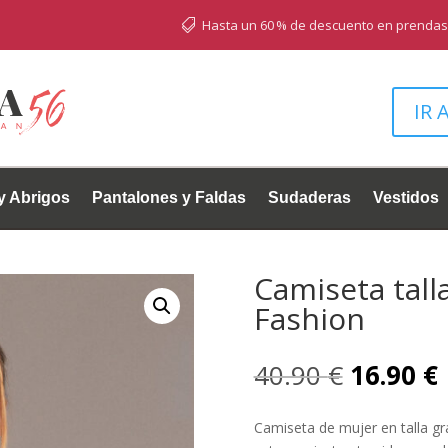
Hasta un 60 % de descuento en prendas seleccionadas

IR 
y Abrigos
Pantalones y Faldas
Sudaderas
Vestidos
Camiseta tall
Fashion
El
E
40.90
€
16.90
€
precio
original
Camiseta de mujer en talla g
era:
e