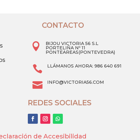
Las
opciones
se
CONTACTO
pueden
elegir
BIJOU VICTORIA 56 S.L

AS
en
PORTELIÑA Nº 11
PONTEAREAS(PONTEVEDRA)
la
OS
página
LLÁMANOS AHORA: 986 640 691

de
producto
INFO@VICTORIA56.COM

REDES SOCIALES
eclaración de Accesibilidad