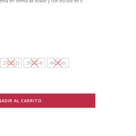
erna en forma de évase y con escote en V.
16.90 €.
2XL(52)
3XL(54)
4XL(56)
ÑADIR AL CARRITO