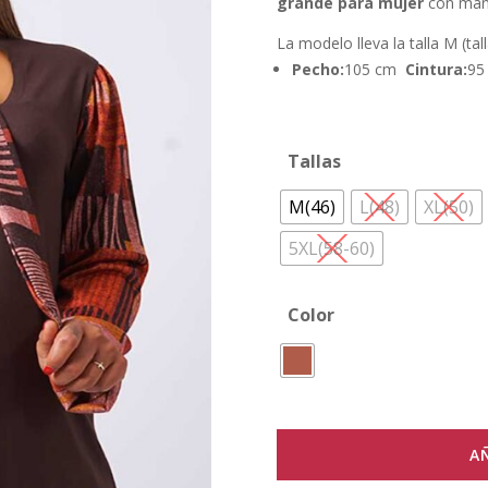
grande para mujer
con mang
41.90 €.
8.
La modelo lleva la talla M (tal
Pecho:
105 cm
Cintura:
9
Tallas
M(46)
L(48)
XL(50)
5XL(58-60)
Color
A