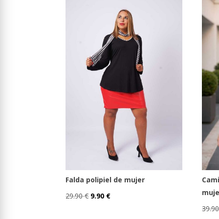
Cami
Falda polipiel de mujer
muje
El
El
29.90
€
9.90
€
Este
precio
precio
39.9