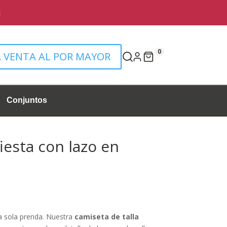
0
A VENTA AL POR MAYOR
Conjuntos
iesta con lazo en
ecio
tual
na sola prenda. Nuestra
camiseta de talla
: