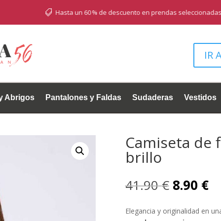
Hasta un 60 % de descuento en prendas seleccionadas

IR 
y Abrigos
Pantalones y Faldas
Sudaderas
Vestidos
Camiseta de f
brillo
El
El
41.90
€
8.90
€
precio
pr
original
ac
Elegancia y originalidad en u
era:
es