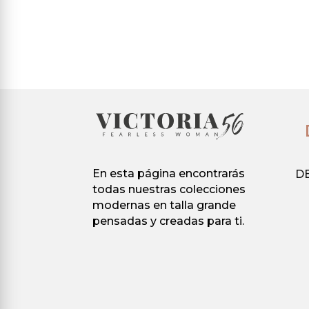
Este
producto
original
actual
prod
tiene
era:
es:
tiene
múltiples
29.90 €.
9.90 €.
múlti
variantes.
varia
Las
Las
opciones
opci
se
se
pueden
pued
elegir
elegir
en
En esta página encontrarás
D
en
la
todas nuestras colecciones
la
página
modernas en talla grande
pági
de
pensadas y creadas para ti.
de
producto
prod