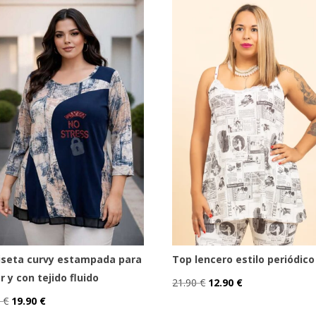
Estampado
en camiseta 
Victoria 56
España
Guarda mi nombre, cor
para la próxima vez que c
🛍️ Camiseta 
seta curvy estampada para
Top lencero estilo periódico
combínala a
r y con tejido fluido
El
El
21.90
€
12.90
€
pa
El
El
Este
precio
precio
0
€
19.90
€