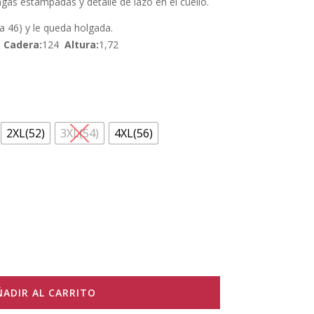
as estampadas y detalle de lazo en el cuello.
90 €.
la 46) y le queda holgada.
5
Cadera:
124
Altura:
1,72
2XL(52)
3XL(54)
4XL(56)
ÑADIR AL CARRITO