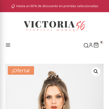
Hasta un 60 % de descuento en prendas seleccionadas

0
¡Oferta!