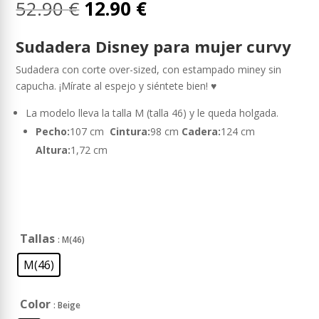
El
El
52.90
€
12.90
€
precio
precio
original
actual
Sudadera Disney para mujer curvy
era:
es:
52.90 €.
12.90 €.
Sudadera con corte over-sized, con estampado miney sin
capucha. ¡Mírate al espejo y siéntete bien! ♥
La modelo lleva la talla M (talla 46) y le queda holgada.
Pecho:
107 cm
Cintura:
98 cm
Cadera:
124 cm
Altura:
1,72 cm
Tallas
: M(46)
M(46)
Color
: Beige