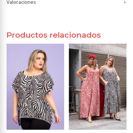
Valoraciones
No hay comentarios todavía.
Sé el primero en valorar “Sudadera Miney”
términos y condiciones
Tu dirección de correo electrónico no será publicada.
Los campos obligatorios están marcados con
*
Productos relacionados