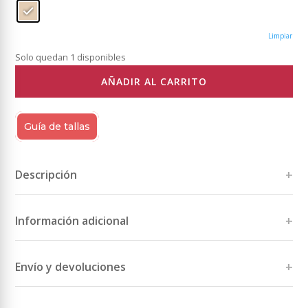
Limpiar
Solo quedan 1 disponibles
AÑADIR AL CARRITO
Guía de tallas
Descripción
Información adicional
Tallas
M(46)
,
L(48)
,
XL(50)
,
2XL(52)
,
3XL(54)
,
4XL(56)
,
5XL(58-60)
Envío y devoluciones
Color
Beige