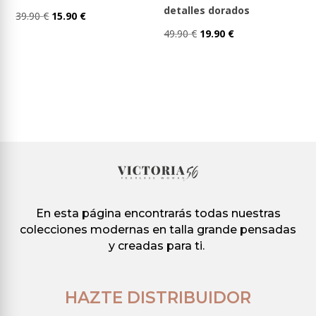
producto
producto
detalles dorados
El
El
39.90
€
15.90
€
El
El
Este
precio
precio
49.90
€
19.90
€
Este
precio
precio
producto
original
actual
producto
original
actual
tiene
era:
es:
tiene
era:
es:
múltiples
39.90 €.
15.90 €.
múltiples
49.90 €.
19.90 €.
variantes.
variantes.
Las
Las
opciones
opciones
se
se
pueden
pueden
elegir
En esta página encontrarás todas nuestras
elegir
en
colecciones modernas en talla grande pensadas
en
la
y creadas para ti.
la
página
página
de
de
producto
HAZTE DISTRIBUIDOR
producto