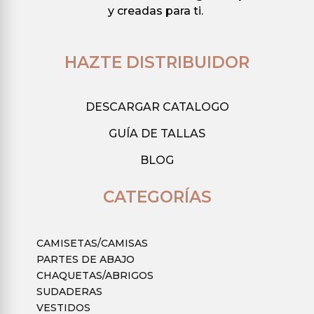
y creadas para ti.
de
la
producto
página
de
HAZTE DISTRIBUIDOR
producto
DESCARGAR CATALOGO
GUÍA DE TALLAS
BLOG
CATEGORÍAS
CAMISETAS/CAMISAS
PARTES DE ABAJO
CHAQUETAS/ABRIGOS
SUDADERAS
VESTIDOS