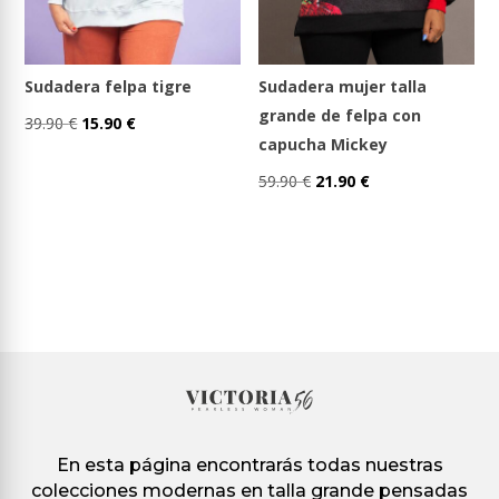
la
la
página
página
de
de
Sudadera felpa tigre
Sudadera mujer talla
producto
producto
grande de felpa con
El
El
39.90
€
15.90
€
capucha Mickey
Este
precio
precio
producto
original
actual
El
El
59.90
€
21.90
€
tiene
era:
es:
Este
precio
precio
múltiples
39.90 €.
15.90 €.
producto
original
actual
variantes.
tiene
era:
es:
Las
múltiples
59.90 €.
21.90 €.
opciones
variantes.
se
Las
pueden
opciones
elegir
se
en
pueden
En esta página encontrarás todas nuestras
la
elegir
colecciones modernas en talla grande pensadas
página
en