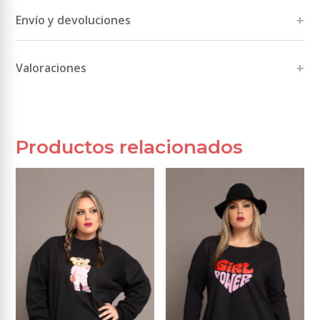
M(46)
,
L(48)
,
XL(50)
,
2XL(52)
,
3XL(54)
,
4XL(56)
,
5XL(58-60)
Envío y devoluciones
Color
negro-gris, negro-rosa, verde-beig
Valoraciones
No hay comentarios todavía.
Sé el primero en valorar “Sudadera cortes”
términos y condiciones
Tu dirección de correo electrónico no será publicada.
Los campos obligatorios están marcados con
*
Productos relacionados