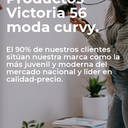
Victoria 56
moda curvy.
El 90% de nuestros clientes
sitúan nuestra marca como la
más juvenil y moderna del
mercado nacional y líder en
calidad-precio.